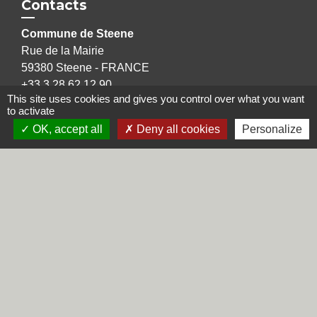
Contacts
Commune de Steene
Rue de la Mairie
59380 Steene - FRANCE
+33 3 28 62 12 90
This site uses cookies and gives you control over what you want
to activate
OK, accept all
Deny all cookies
Personalize
Liens
Région Hauts-de-France
Département du Nord
CCHF
Préfecture du Nord
Mentions légales
-
Politique de confidentialité
-