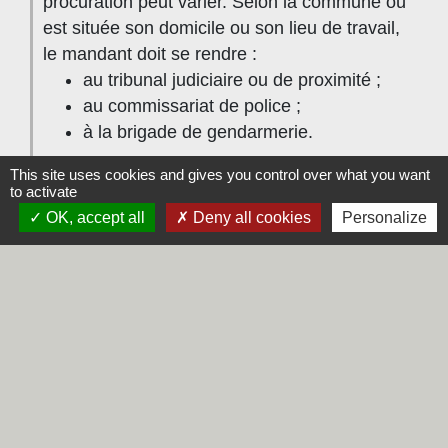
procuration peut varier. Selon la commune où
est située son domicile ou son lieu de travail,
le mandant doit se rendre :
au tribunal judiciaire ou de proximité ;
au commissariat de police ;
à la brigade de gendarmerie.
Si son état de santé ou une infirmité sérieuse
This site uses cookies and gives you control over what you want
to activate
empêchent le déplacement, le mandant peut
OK, accept all
Deny all cookies
Personalize
demander qu'un personnel habilité à délivrer
une procuration, policier ou gendarme, se
déplace à domicile pour établir la procuration.
La demande de déplacement doit être faite
par écrit et accompagnée du certificat
médical ou du justificatif de l'infirmité.
Les citoyens résidant à l'étranger doivent
s’adresser au consulat ou à l'ambassade de