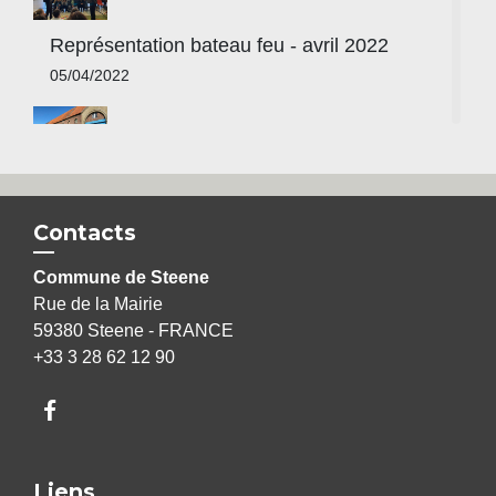
Représentation bateau feu - avril 2022
05/04/2022
Nettoyons la nature - mars 2022
21/03/2022
Contacts
Commune de Steene
Rue de la Mairie
Classe de neige - mars 2022
59380 Steene - FRANCE
+33 3 28 62 12 90
15/03/2022
Le Château de Steenbourg
Liens